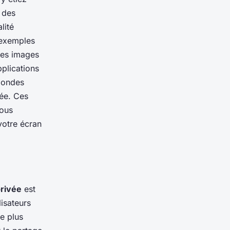
 des
lité
 exemples
 des images
plications
mondes
tée. Ces
vous
votre écran
privée
est
lisateurs
re plus