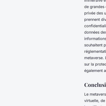
immersive et
de grandes q
privée des 
prennent di
confidential
données des 
informations
souhaitent p
réglementati
metaverse. L
sur la prot
également a
Conclus
Le metaverse
virtuelle, d