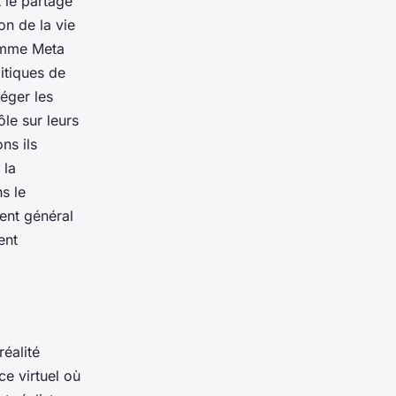
t le partage
on de la vie
comme Meta
itiques de
téger les
ôle sur leurs
ns ils
 la
s le
ent général
ent
éalité
ce virtuel où