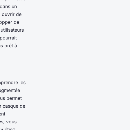
r dans un
 ouvrir de
lopper de
tilisateurs
pourrait
s prêt à
mprendre les
 augmentée
us permet
n casque de
ent
es, vous
y étiez