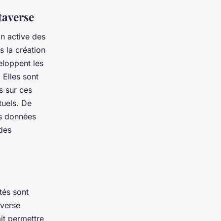
taverse
n active des
s la création
eloppent les
 Elles sont
s sur ces
tuels. De
es données
 des
tés sont
averse
ait permettre