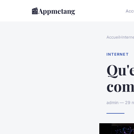
📰
Appmetang
Acc
Accueil
›
Intern
INTERNET
Qu'e
com
admin — 29 n