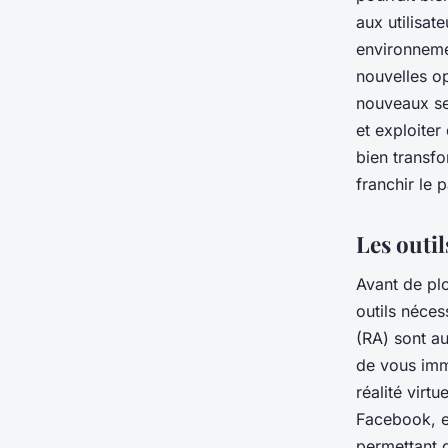
aux utilisat
environnemen
nouvelles op
nouveaux ser
et exploiter
bien transfo
franchir le 
Les outi
Avant de plo
outils néces
(RA) sont a
de vous imm
réalité vir
Facebook, es
permettant 