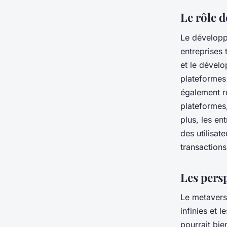
Le rôle 
Le développ
entreprises 
et le dévelo
plateformes 
également re
plateformes,
plus, les en
des utilisat
transactions
Les pers
Le metaverse
infinies et 
pourrait bie