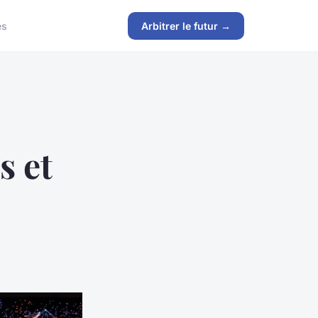
es
Arbitrer le futur →
s et