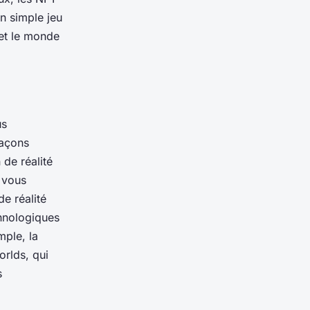
un simple jeu
 et le monde
us
façons
de réalité
s vous
e réalité
chnologiques
mple, la
rlds, qui
s