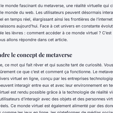
le monde fascinant du metaverse, une réalité virtuelle qui 
le monde du web. Les utilisateurs peuvent désormais intera
el en temps réel, élargissant ainsi les frontières de l’internet
aissons aujourd’hui. Face à cet univers en constante évolut
le les lèvres : comment accéder à ce monde virtuel ? C’est 
ous allons répondre dans cet article.
re le concept de metaverse
, ce mot qui fait rêver et qui suscite tant de curiosité. Vou
rement ce que c’est et comment ça fonctionne. Le metaver
nivers virtuel en ligne, conçu par les entreprises technologiq
 peuvent interagir entre eux et avec leur environnement en t
tuel est rendu possible grâce à la technologie de réalité vir
tilisateurs d’interagir avec des objets et des personnes vi
t réels. Ce monde virtuel est également alimenté par des do
s comme les jeux en ligne, les plateformes de médias socia