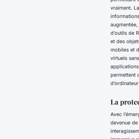
vraiment. L
informations
augmentée, 
d’outils de 
et des objet
mobiles et 
virtuels san
application
permettent d
d’ordinateu
La protec
Avec l’émer
devenue de p
interagissen