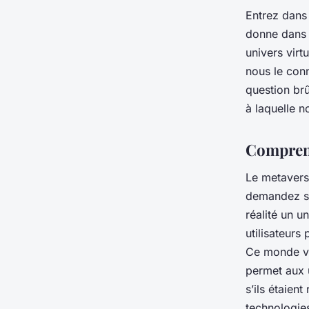
Entrez dans 
donne dans 
univers virtu
nous le conn
question brû
à laquelle n
Comprend
Le metaverse
demandez sû
réalité un u
utilisateurs
Ce monde vir
permet aux u
s’ils étaien
technologie