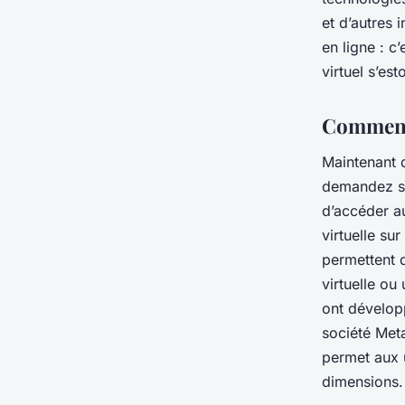
et d’autres 
en ligne : c
virtuel s’es
Comment
Maintenant 
demandez sû
d’accéder au
virtuelle su
permettent 
virtuelle ou
ont dévelop
société Met
permet aux u
dimensions.