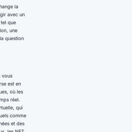
change la
gir avec un
 tel que
ion, une
la question
s vous
se est en
ues, où les
emps réel.
tuelle, qui
rtuels comme
nnées et des
ux, les NFT