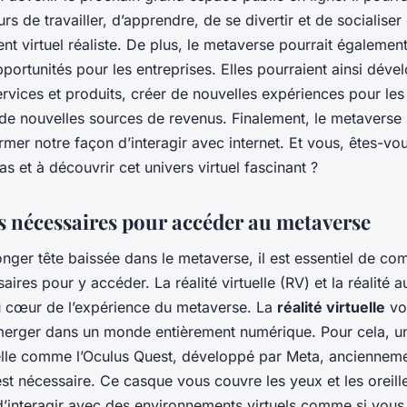
eurs de travailler, d’apprendre, de se divertir et de socialise
t virtuel réaliste. De plus, le metaverse pourrait également
portunités pour les entreprises. Elles pourraient ainsi déve
vices et produits, créer de nouvelles expériences pour les u
 de nouvelles sources de revenus. Finalement, le metaverse 
rmer notre façon d’interagir avec internet. Et vous, êtes-vou
pas et à découvrir cet univers virtuel fascinant ?
ls nécessaires pour accéder au metaverse
nger tête baissée dans le metaverse, il est essentiel de co
saires pour y accéder. La réalité virtuelle (RV) et la réalité
u cœur de l’expérience du metaverse. La
réalité virtuelle
vo
erger dans un monde entièrement numérique. Pour cela, u
tuelle comme l’Oculus Quest, développé par Meta, anciennem
t nécessaire. Ce casque vous couvre les yeux et les oreill
d’interagir avec des environnements virtuels comme si vous 