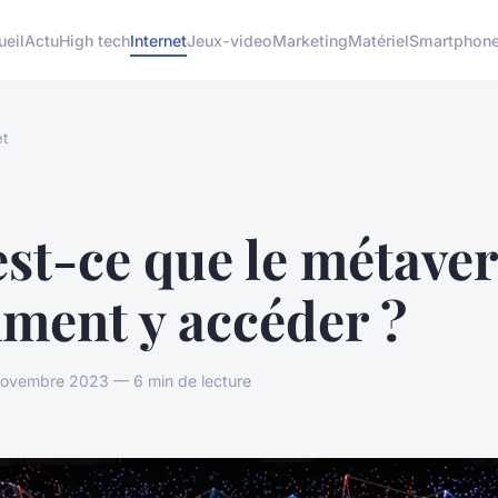
ueil
Actu
High tech
Internet
Jeux-video
Marketing
Matériel
Smartphon
et
st-ce que le métaver
ment y accéder ?
ovembre 2023 — 6 min de lecture